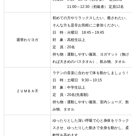
11:00～12:30（初級者） 定員12名
初めての方やリラックスしたい、癒されたい、
そんな方も是非お気軽にご参加ください。
日 時：火曜日 18:45～19:45
週替わりヨガ
対 象：高校生以上
定 員：20名
持ち物：運動しやすい服装、ヨガマット（無け
れば大きめのバスタオル）、飲み物、タオル
ラテンの音楽に合わせて体を動かしましょう！
日 時：土曜日 9:30～10:15
対 象：中学生以上
ＺＵＭＢＡ🄬
定 員：20名(先着順)
持ち物：運動しやすい服装、室内シューズ、飲
み物、タオル
ゆったりとした深い呼吸で心と身体をリラック
スさせ、ゆったりした動きで全身を動かし、柔
軟性を高めます。