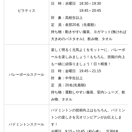
日 時：水曜日 18:30～19:30
ピラティス
19:45～20:45
対 象：高校生以上
定 員：各部20名（先着順）
持ち物：動きやすい服装、ヨガマット(無ければ
大きめのバスタオル)、飲み物、タオル
楽しく明るく元気よくをモットーに、バレーボ
ールを楽しみましょう！もちろん、技能の向上
も一緒に頑張りましょう！日々精進！
日 時：金曜日 19:45～21:15
バレーボールスクール
対 象：中学生以上
定 員：20名(先着順)
持ち物：運動しやすい服装、室内シューズ、飲
み物、タオル
バドミントンの技術向上はもちろん、バドミン
トンの楽しさを元オリンピアンがお伝えしま
バドミントンスクール
す！
火曜日 9:15～10:45（初心者） 定員8名