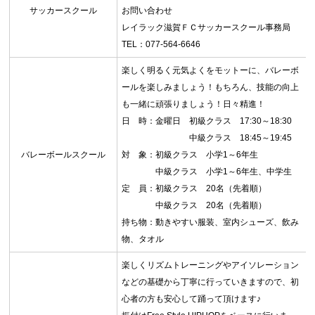
サッカースクール
お問い合わせ
レイラック滋賀ＦＣサッカースクール事務局
TEL：077-564‐6646
お問合せフォーム
楽しく明るく元気よくをモットーに、バレーボ
ールを楽しみましょう！もちろん、技能の向上
滋賀ダイハツアリーナ 予約システム
も一緒に頑張りましょう！日々精進！
日 時：金曜日 初級クラス 17:30～18:30
滋賀ダイハツアリーナ 空き情報確認
中級クラス 18:45～19:45
バレーボールスクール
対 象：初級クラス 小学1～6年生
中級クラス 小学1～6年生、中学生
定 員：初級クラス 20名（先着順）
中級クラス 20名（先着順）
持ち物：動きやすい服装、室内シューズ、飲み
物、タオル
楽しくリズムトレーニングやアイソレーション
などの基礎から丁寧に行っていきますので、初
心者の方も安心して踊って頂けます♪